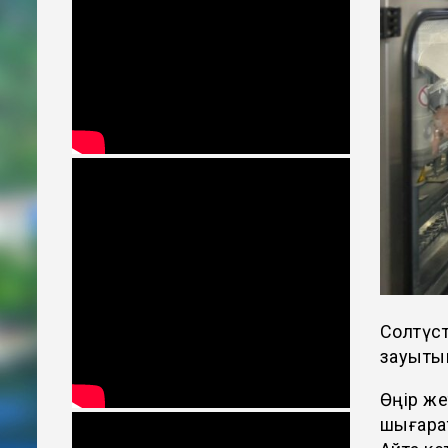
Солтүст
зауытын
Өңір же
шығара