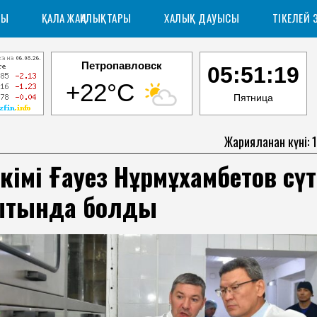
РЫ
ҚАЛА ЖАҢАЛЫҚТАРЫ
ХАЛЫҚ ДАУЫСЫ
ТІКЕЛЕЙ 
Петропавловск
05:51:20
+22°C
Пятница
Жарияланған күні: 
әкімі Ғауез Нұрмұхамбетов сүт
ытында болды