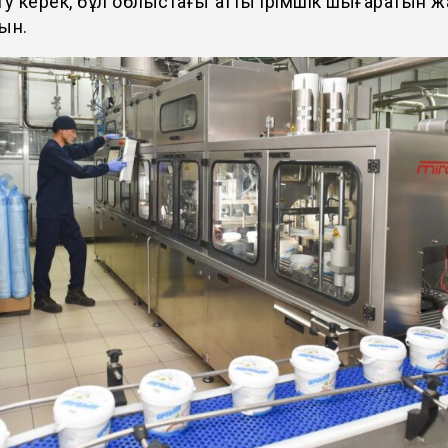
ту керек, бұл облыстағы қатты ірімшік шығаратын 
ын.