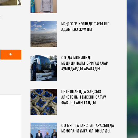
к
МЕҢГЕСЕР КӨЛІНДЕ ТАҒЫ БІР
АДАМ КӨЗ ЖҰМДЫ
СҚО-ДА МОБИЛЬДІ
МЕДИЦИНАЛЫҚ БРИГАДАЛАР
АУЫЛДАРДЫ АРАЛАДЫ
ПЕТРОПАВЛДА ЗАҢСЫЗ
АЛКОГОЛЬ ТЕМЕКІНІ САҚТАУ
ФАКТІСІ АНЫҚТАЛДЫ
СҚО МЕН ТАТАРСТАН АРАСЫНДА
МЕМОРАНДУМҒА ҚОЛ ҚОЙЫЛДЫ