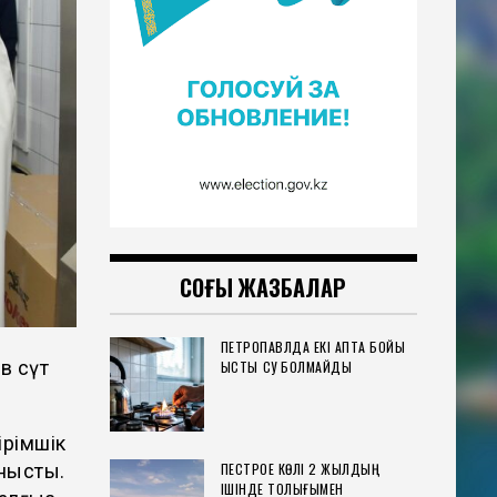
СОҢҒЫ ЖАЗБАЛАР
ПЕТРОПАВЛДА ЕКІ АПТА БОЙЫ
в сүт
ЫСТЫҚ СУ БОЛМАЙДЫ
ірімшік
ПЕСТРОЕ КӨЛІ 2 ЖЫЛДЫҢ
нысты.
ІШІНДЕ ТОЛЫҒЫМЕН