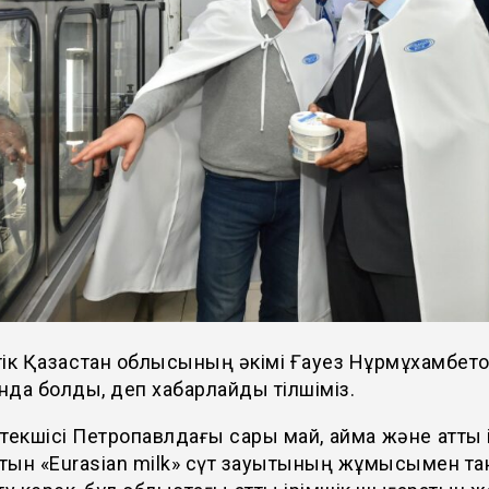
ік Қазақстан облысының әкімі Ғауез Нұрмұхамбето
да болды, деп хабарлайды тілшіміз.
текшісі Петропавлдағы сары май, қаймақ және қатты 
тын «Еurasian milk» сүт зауытының жұмысымен та