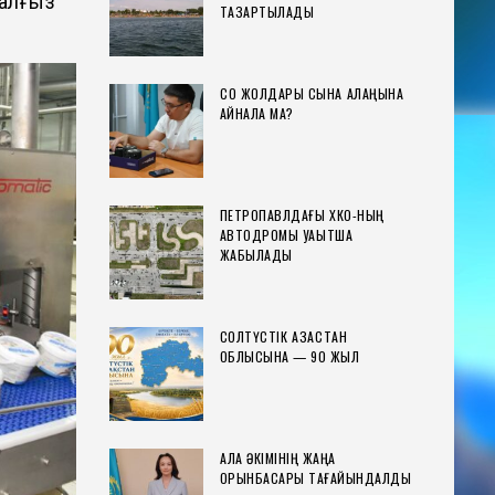
жалғыз
ТАЗАРТЫЛАДЫ
СҚО ЖОЛДАРЫ СЫНАҚ АЛАҢЫНА
АЙНАЛА МА?
ПЕТРОПАВЛДАҒЫ ХҚКО-НЫҢ
АВТОДРОМЫ УАҚЫТША
ЖАБЫЛАДЫ
СОЛТҮСТІК ҚАЗАҚСТАН
ОБЛЫСЫНА — 90 ЖЫЛ
ҚАЛА ӘКІМІНІҢ ЖАҢА
ОРЫНБАСАРЫ ТАҒАЙЫНДАЛДЫ