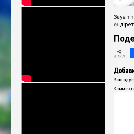
Зауыт т
өндірет
Поде
SHARES
Добави
Ваш адрес
Коммент