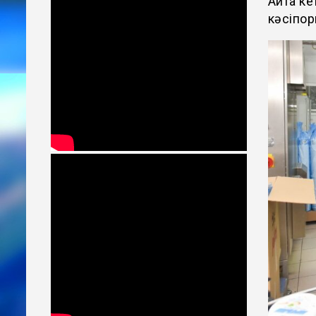
Айта ке
кәсіпор