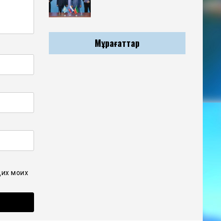
Мұрағаттар
щих моих