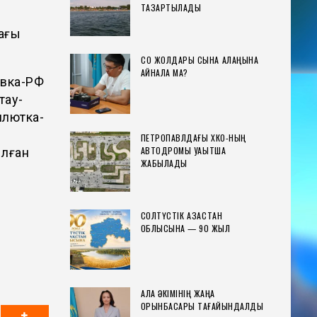
ТАЗАРТЫЛАДЫ
ағы
СҚО ЖОЛДАРЫ СЫНАҚ АЛАҢЫНА
АЙНАЛА МА?
овка-РФ
тау-
млютка-
ПЕТРОПАВЛДАҒЫ ХҚКО-НЫҢ
АВТОДРОМЫ УАҚЫТША
ылған
ЖАБЫЛАДЫ
СОЛТҮСТІК ҚАЗАҚСТАН
ОБЛЫСЫНА — 90 ЖЫЛ
ҚАЛА ӘКІМІНІҢ ЖАҢА
ОРЫНБАСАРЫ ТАҒАЙЫНДАЛДЫ