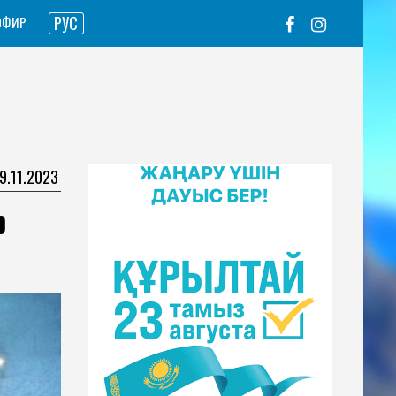
РУС
ЭФИР
19.11.2023
р