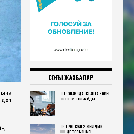
СОҢҒЫ ЖАЗБАЛАР
ғына
ПЕТРОПАВЛДА ЕКІ АПТА БОЙЫ
ЫСТЫҚ СУ БОЛМАЙДЫ
, деп
ПЕСТРОЕ КӨЛІ 2 ЖЫЛДЫҢ
ің
ІШІНДЕ ТОЛЫҒЫМЕН