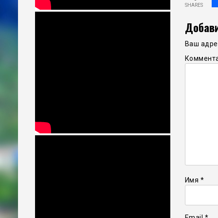
SHARES
Добави
Ваш адрес
Коммент
Имя
*
Email
*