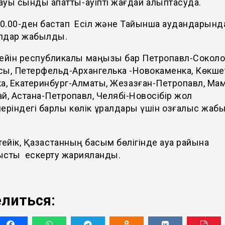
уы сынды апатты-қауіпті жағдай қалыптасуда.
20.00-ден бастап Есіл және Тайынша аудандарынд
лдар жабылды.
дейін республикалық маңызы бар Петропавл-Сокол
сы, Петерфельд-Архангелька -Новокаменка, Көкше
а, Екатеринбург-Алматы, Жезқазған-Петропавл, Ма
й, Астана-Петропавл, Челябі-Новосібір жол
еріндегі барлық көлік құралдары үшін қозғалыс жаб
тейік, Қазақстанның басым бөлігінде ауа райына
ысты ескерту жарияланды.
литься: