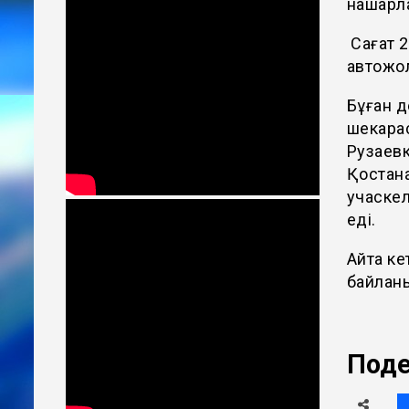
нашарла
Сағат 
автожо
Бұған 
шекара
Рузаевк
Қостана
учаскел
еді.
Айта ке
байлан
Поде