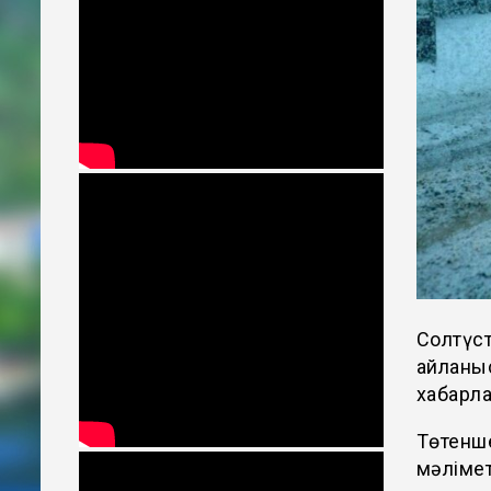
Солтүс
айланыс
хабарла
Төтенше
мәлімет