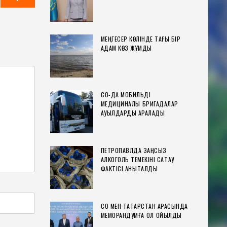
МЕҢГЕСЕР КӨЛІНДЕ ТАҒЫ БІР
АДАМ КӨЗ ЖҰМДЫ
СҚО-ДА МОБИЛЬДІ
МЕДИЦИНАЛЫҚ БРИГАДАЛАР
АУЫЛДАРДЫ АРАЛАДЫ
ПЕТРОПАВЛДА ЗАҢСЫЗ
АЛКОГОЛЬ ТЕМЕКІНІ САҚТАУ
ФАКТІСІ АНЫҚТАЛДЫ
СҚО МЕН ТАТАРСТАН АРАСЫНДА
МЕМОРАНДУМҒА ҚОЛ ҚОЙЫЛДЫ