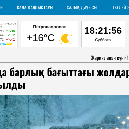
РЫ
ҚАЛА ЖАҢАЛЫҚТАРЫ
ХАЛЫҚ ДАУЫСЫ
ТІКЕЛЕЙ 
Петропавловск
18:21:56
+16°C
Суббота
Жарияланған күні: 
-да барлық бағыттағы жолда
ылды