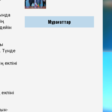
рында
Мұрағаттар
ің
 дейін
ты
. Түнде
ң екпіні
 екпіні
уын-