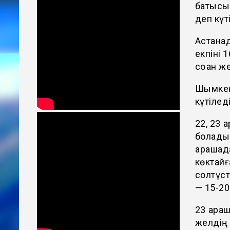
батысын
деп күт
Астанад
екпіні 
соққан 
Шымкент
күтілед
22, 23 
болады 
қараша
көктайғ
солтүст
— 15-20
23 қара
желдің 