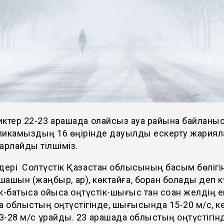
ктер 22-23 қарашада қолайсыз ауа райына байланы
ликамыздың 16 өңірінде дауылды ескерту жариял
арлайды тілшіміз.
дері Солтүстік Қазақстан облысының басым бөлігі
ашын (жаңбыр, қар), көктайғақ, боран болады деп кү
к-батысқа ойыса оңтүстік-шығыс тан соққан желдің е
а облыстың оңтүстігінде, шығысында 15-20 м/с, к
3-28 м/с құрайды. 23 қарашада облыстың оңтүстігін