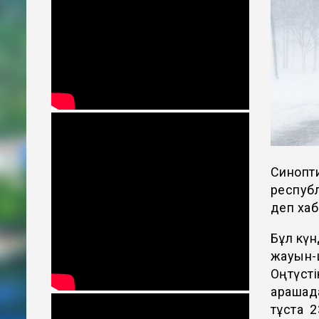
Синопти
респуб
деп хаб
Бұл күн
жауын-ш
Оңтүсті
қарашад
тұста 2