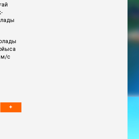
ғай
к-
болады
болады
 ойыса
 м/с