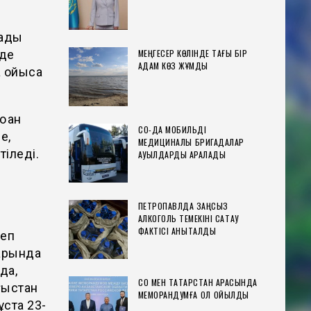
лады
МЕҢГЕСЕР КӨЛІНДЕ ТАҒЫ БІР
нде
АДАМ КӨЗ ЖҰМДЫ
а ойыса
ққан
СҚО-ДА МОБИЛЬДІ
е,
МЕДИЦИНАЛЫҚ БРИГАДАЛАР
тіледі.
АУЫЛДАРДЫ АРАЛАДЫ
ПЕТРОПАВЛДА ЗАҢСЫЗ
АЛКОГОЛЬ ТЕМЕКІНІ САҚТАУ
ФАКТІСІ АНЫҚТАЛДЫ
деп
тарында
да,
СҚО МЕН ТАТАРСТАН АРАСЫНДА
ғыстан
МЕМОРАНДУМҒА ҚОЛ ҚОЙЫЛДЫ
ұста 23-