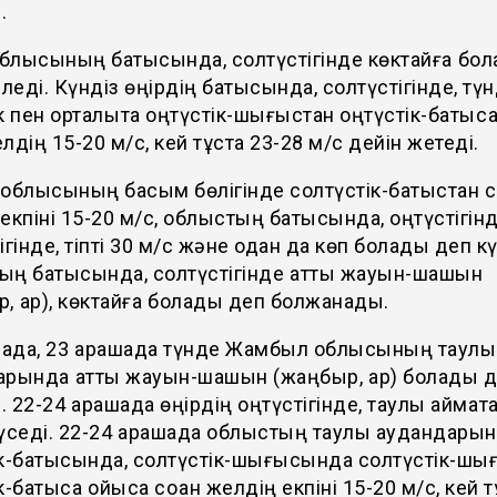
і.
облысының батысында, солтүстігінде көктайғақ бо
іледі. Күндіз өңірдің батысында, солтүстігінде, тү
к пен орталықта оңтүстік-шығыстан оңтүстік-батысқ
желдің 15-20 м/с, кей тұста 23-28 м/с дейін жетеді.
облысының басым бөлігінде солтүстік-батыстан со
екпіні 15-20 м/с, облыстың батысында, оңтүстігінд
ігінде, тіпті 30 м/с және одан да көп болады деп кү
ың батысында, солтүстігінде қатты жауын-шашын
, қар), көктайғақ болады деп болжанады.
шада, 23 қарашада түнде Жамбыл облысының таулы
рында қатты жауын-шашын (жаңбыр, қар) болады 
і. 22-24 қарашада өңірдің оңтүстігінде, таулы аймақ
үседі. 22-24 қарашада облыстың таулы аудандарын
ік-батысында, солтүстік-шығысында солтүстік-шы
к-батысқа ойыса соққан желдің екпіні 15-20 м/с, кей т