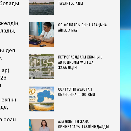
п болады
ТАЗАРТЫЛАДЫ
 желдің
СҚО ЖОЛДАРЫ СЫНАҚ АЛАҢЫНА
АЙНАЛА МА?
олады,
ды деп
ПЕТРОПАВЛДАҒЫ ХҚКО-НЫҢ
.
АВТОДРОМЫ УАҚЫТША
ЖАБЫЛАДЫ
қар)
 23
а
СОЛТҮСТІК ҚАЗАҚСТАН
ОБЛЫСЫНА — 90 ЖЫЛ
 екпіні
де,
соққан
ҚАЛА ӘКІМІНІҢ ЖАҢА
ОРЫНБАСАРЫ ТАҒАЙЫНДАЛДЫ