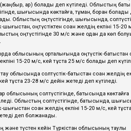
жаңбыр, қар) болады деп күтіледі. Облыстың бат
ігінде, шығысында көктайғақ, тұман, боран болады
ды. Облыстың оңтүстігінде, шығысында, солтүсті
к-шығыстан, оңтүстіктен соққан желдің екпіні 15-20 
блыстың оңтүстігінде 30 м/с және одан да көп болу
.
рда облысының орталығында оңтүстік-батыстан со
екпіні 15-20 м/с, кей тұста 25 м/с болады деп күті
ау облысында солтүстік-батыстан соққан желдің ек
 кей тұста 23-28 м/с дейін жетеді деп күтіледі.
р облысының солтүстігінде, батысында көктайғақ
іледі. Облыстың солтүстігінде, батысында, шығы
к-шығыстан соққан желдің екпіні 15-20 м/с, кей тұст
етеді деп болжанады.
ң және түстен кейін Түркістан облысының таулы