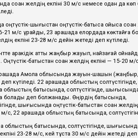
да соққан желдің екпіні 30 м/с немесе одан да кө
іледі.
а оңтүстік-шығыстан оңтүстік-батысқа ойыса соққан
16-21 м/с құрайды, 23 қарашада елордада көктайғақ б
желдің екпіні 23-28 м/с дейін жетеді деп күтіледі.
те аракідік қатты жаңбыр жауып, найзағай ойнай
і. Оңтүстік-батыстан соққан желдің екпіні — 15-20 м/с
қарашада Ақмола облысында жауын-шашын (жаңбыр, 
деп күтіледі. 22 қарашада облыстың солтүстігінде,
да облыстың батысында, солтүстігінде, шығысынд
ақ болады деп болжанады. Өңірдің батысында,
ігінде, шығысында оңтүстік-батыстан соққан желдің
 м/с, 22 қарашада облыстың батысында, солтүстігін
ша облыстың батысында, солтүстігінде, шығысында 
екпіні 23-28 м/с, кей тұста 30 м/с дейін жетеді деп