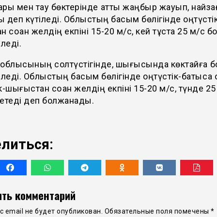
ры мен тау бөктерінде қатты жаңбыр жауып, найза
 деп күтіледі. Облыстың басым бөлігінде оңтүсті
н соққан желдің екпіні 15-20 м/с, кей тұста 25 м/с 
іледі.
 облысының солтүстігінде, шығысында көктайғақ 
іледі. Облыстың басым бөлігінде оңтүстік-батысқа
к-шығыстан соққан желдің екпіні 15-20 м/с, түнде 25
етеді деп болжанады.
литься:
ть комментарий
 email не будет опубликован.
Обязательные поля помечены
*