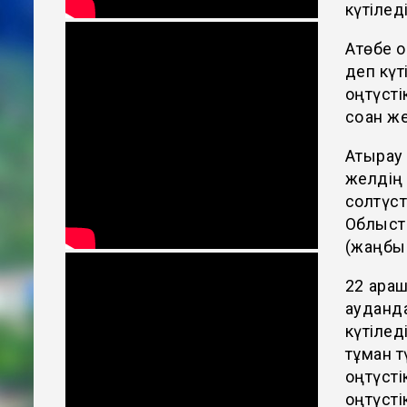
күтілед
Ақтөбе 
деп күт
оңтүсті
соққан 
Атырау 
желдің 
солтүст
Облыст
(жаңбыр
22 қара
ауданда
күтілед
тұман т
оңтүст
оңтүсті