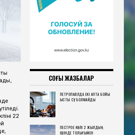
сты
СОҢҒЫ ЖАЗБАЛАР
ады,
ПЕТРОПАВЛДА ЕКІ АПТА БОЙЫ
ЫСТЫҚ СУ БОЛМАЙДЫ
нде
тіледі.
кпіні 22
ей
ПЕСТРОЕ КӨЛІ 2 ЖЫЛДЫҢ
де,
ІШІНДЕ ТОЛЫҒЫМЕН