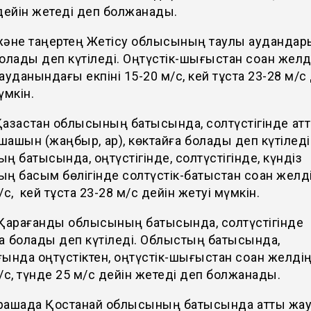
дейін жетеді деп болжанады.
және таңертең Жетісу облысының таулы ауданда
олады деп күтіледі. Оңтүстік-шығыстан соққан желд
ауданындағы екпіні 15-20 м/с, кей тұста 23-28 м/с
үмкін.
азақстан облысының батысында, солтүстігінде қат
ашын (жаңбыр, қар), көктайғақ болады деп күтіледі
ң батысында, оңтүстігінде, солтүстігінде, күндіз
ң басым бөлігінде солтүстік-батыстан соққан желді
/с, кей тұста 23-28 м/с дейін жетуі мүмкін.
 Қарағанды облысының батысында, солтүстігінде
ақ болады деп күтіледі. Облыстың батысында,
ында оңтүстіктен, оңтүстік-шығыстан соққан желдің
/с, түнде 25 м/с дейін жетеді деп болжанады.
қарашада Қостанай облысының батысында қатты жа