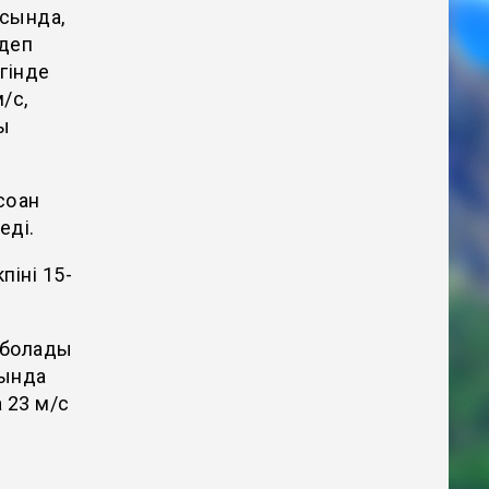
ысында,
 деп
гінде
м/с,
ы
ққан
леді.
піні 15-
 болады
сында
а 23 м/с