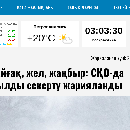
РЫ
ҚАЛА ЖАҢАЛЫҚТАРЫ
ХАЛЫҚ ДАУЫСЫ
ТІКЕЛЕЙ 
Петропавловск
03:03:31
+20°C
Воскресенье
Жарияланған күні: 
айғақ, жел, жаңбыр: СҚО-да
ылды ескерту жарияланды