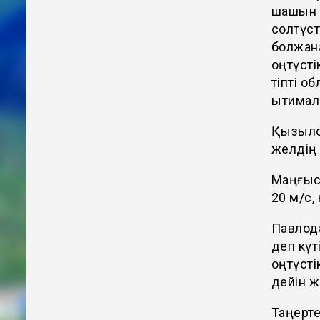
шашын (
солтүст
болжана
оңтүсті
тіпті о
ықтимал
Қызыло
желдің 
Маңғыст
20 м/с,
Павлода
деп күт
оңтүсті
дейін ж
Таңерте