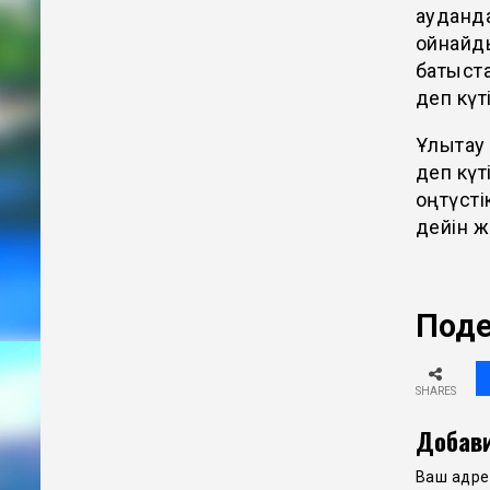
ауданда
ойнайды
батыста
деп күт
Ұлытау
деп күт
оңтүсті
дейін ж
Поде
SHARES
Добави
Ваш адрес