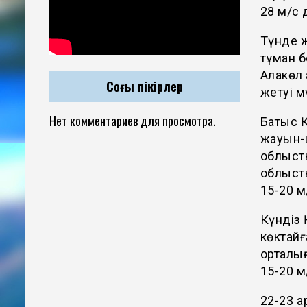
28 м/с 
Түнде 
тұман б
Алакөл 
Соңғы пікірлер
жетуі м
Нет комментариев для просмотра.
Батыс Қ
жауын-ш
облысты
облысты
15-20 м
Күндіз
көктайғ
орталығ
15-20 м
22-23 