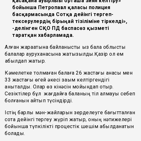
қасақана ауырлығы орташа зиян келтiру»
бойынша Петропавл қаласы полиция
басқармасында Сотқа дейінгі тергеп-
тексерулердің бірыңғай тізіліміне тіркелді»,
-делінген СҚО ПД баспасөз қызметі
таратқан хабарламада.
Алған жарақатына байланысты қыз бала облыстық
балалар ауруханасына жатқызылды.Қазір ол ем
қабылдап жатыр.
Кәмелетке толмаған балаға 26 жастағы анасы мен
33 жастағы өгей әкесі зақым келтіргендігі
анықталды. Олар өз кінәсін мойындап отыр.
Сезіктілер бұл жағдайға баланың тіл алмауы себеп
болғанын айтып түсіндірді.
Істің барлық мән-жайларын зерделеуге бағытталған
сотқа дейінгі тергеу жүріп жатыр, оның нәтижелері
бойынша түпкілікті процестік шешім қабылданатын
болады.