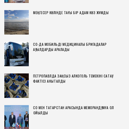
МЕҢГЕСЕР КӨЛІНДЕ ТАҒЫ БІР АДАМ КӨЗ ЖҰМДЫ
СҚО-ДА МОБИЛЬДІ МЕДИЦИНАЛЫҚ БРИГАДАЛАР
АУЫЛДАРДЫ АРАЛАДЫ
ПЕТРОПАВЛДА ЗАҢСЫЗ АЛКОГОЛЬ ТЕМЕКІНІ САҚТАУ
ФАКТІСІ АНЫҚТАЛДЫ
СҚО МЕН ТАТАРСТАН АРАСЫНДА МЕМОРАНДУМҒА ҚОЛ
ҚОЙЫЛДЫ