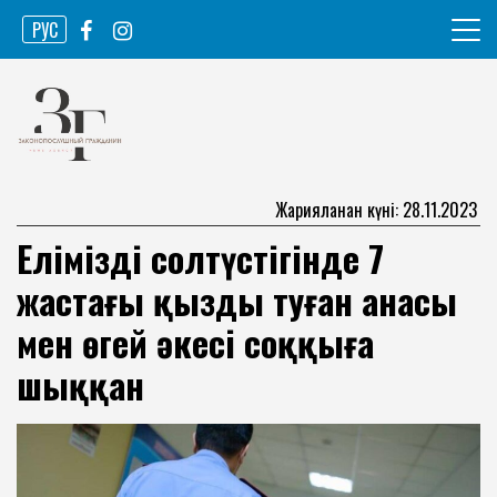
Skip
РУС
to
content
Ақпарат агенттігі
Законопослушный гражданин
Жарияланған күні: 28.11.2023
Еліміздің солтүстігінде 7
жастағы қызды туған анасы
мен өгей әкесі соққыға
шыққан