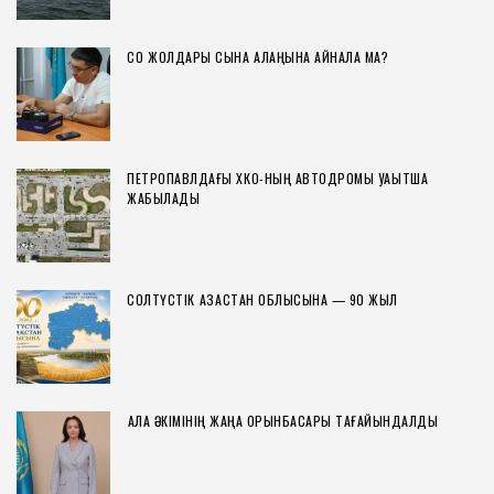
СҚО ЖОЛДАРЫ СЫНАҚ АЛАҢЫНА АЙНАЛА МА?
ПЕТРОПАВЛДАҒЫ ХҚКО-НЫҢ АВТОДРОМЫ УАҚЫТША
ЖАБЫЛАДЫ
СОЛТҮСТІК ҚАЗАҚСТАН ОБЛЫСЫНА — 90 ЖЫЛ
ҚАЛА ӘКІМІНІҢ ЖАҢА ОРЫНБАСАРЫ ТАҒАЙЫНДАЛДЫ