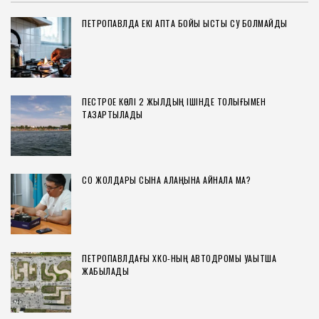
ПЕТРОПАВЛДА ЕКІ АПТА БОЙЫ ЫСТЫҚ СУ БОЛМАЙДЫ
ПЕСТРОЕ КӨЛІ 2 ЖЫЛДЫҢ ІШІНДЕ ТОЛЫҒЫМЕН
ТАЗАРТЫЛАДЫ
СҚО ЖОЛДАРЫ СЫНАҚ АЛАҢЫНА АЙНАЛА МА?
ПЕТРОПАВЛДАҒЫ ХҚКО-НЫҢ АВТОДРОМЫ УАҚЫТША
ЖАБЫЛАДЫ