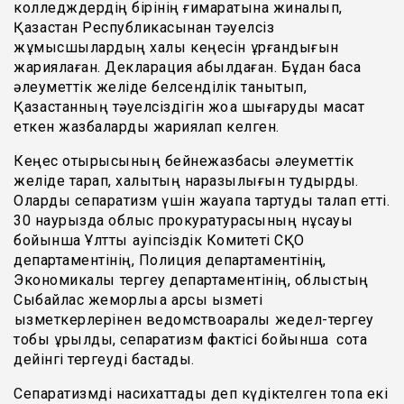
колледждердің бірінің ғимаратына жиналып,
Қазақстан Республикасынан тәуелсіз
жұмысшылардың халық кеңесін құрғандығын
жариялаған. Декларация қабылдаған. Бұдан басқа
әлеуметтік желіде белсенділік танытып,
Қазақстанның тәуелсіздігін жоққа шығаруды мақсат
еткен жазбаларды жариялап келген.
Кеңес отырысының бейнежазбасы әлеуметтік
желіде тарап, халықтың наразылығын тудырды.
Оларды сепаратизм үшін жауапқа тартуды талап етті.
30 наурызда облыс прокуратурасының нұсқауы
бойынша Ұлттық қауіпсіздік Комитеті СҚО
департаментінің, Полиция департаментінің,
Экономикалық тергеу департаментінің, облыстың
Сыбайлас жемқорлыққа қарсы қызметі
қызметкерлерінен ведомствоаралық жедел-тергеу
тобы құрылды, сепаратизм фактісі бойынша сотқа
дейінгі тергеуді бастады.
Сепаратизмді насихаттады деп күдіктелген топқа екі