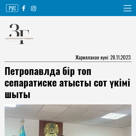
Skip
РУС
to
content
Ақпарат агенттігі
Законопослушный гражданин
Жарияланған күні: 28.11.2023
Петропавлда бір топ
сепаратиске қатысты сот үкімі
шықты