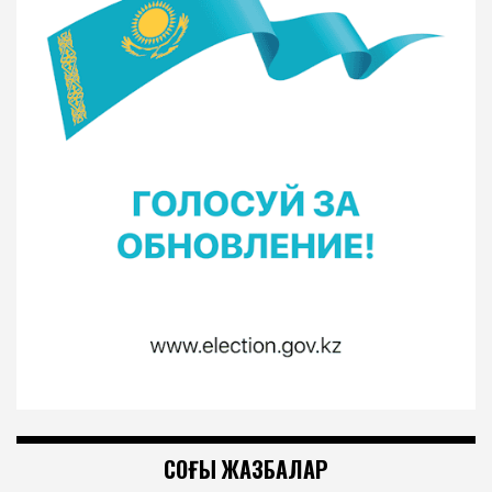
СОҢҒЫ ЖАЗБАЛАР