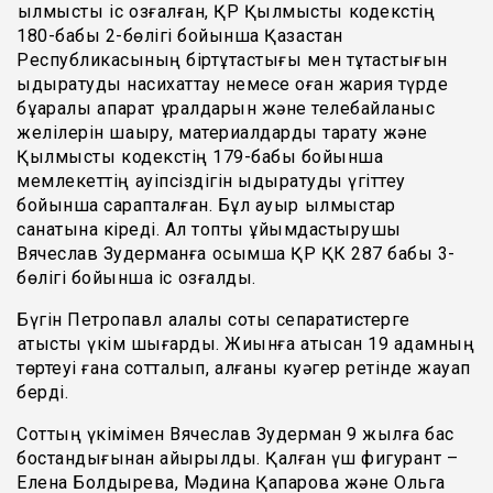
қылмыстық іс қозғалған, ҚР Қылмыстық кодекстің
180-бабы 2-бөлігі бойынша Қазақстан
Республикасының біртұтастығы мен тұтастығын
ыдыратуды насихаттау немесе оған жария түрде
бұқаралық ақпарат құралдарын және телебайланыс
желілерін шақыру, материалдарды тарату және
Қылмыстық кодекстің 179-бабы бойынша
мемлекеттің қауіпсіздігін ыдыратуды үгіттеу
бойынша сарапталған. Бұл ауыр қылмыстар
санатына кіреді. Ал топты ұйымдастырушы
Вячеслав Зудерманға қосымша ҚР ҚК 287 бабы 3-
бөлігі бойынша іс қозғалды.
Бүгін Петропавл қалалық соты сепаратистерге
қатысты үкім шығарды. Жиынға қатысқан 19 адамның
төртеуі ғана сотталып, қалғаны куәгер ретінде жауап
берді.
Соттың үкімімен Вячеслав Зудерман 9 жылға бас
бостандығынан айырылды. Қалған үш фигурант –
Елена Болдырева, Мәдина Қапарова және Ольга