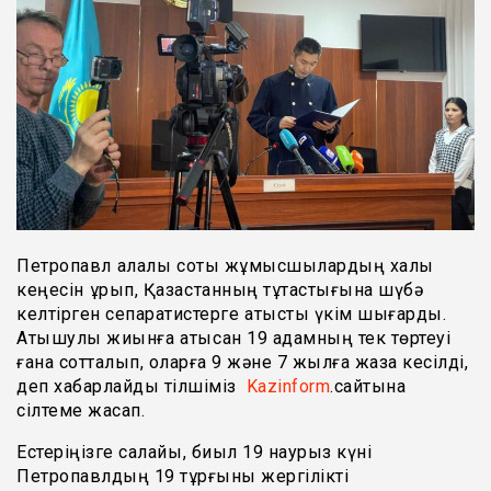
Петропавл қалалық соты жұмысшылардың халық
кеңесін құрып, Қазақстанның тұтастығына шүбә
келтірген сепаратистерге қатысты үкім шығарды.
Атышулы жиынға қатысқан 19 адамның тек төртеуі
ғана сотталып, оларға 9 және 7 жылға жаза кесілді,
деп хабарлайды тілшіміз
Kazinform
.сайтына
сілтеме жасап.
Естеріңізге салайық, биыл 19 наурыз күні
Петропавлдың 19 тұрғыны жергілікті