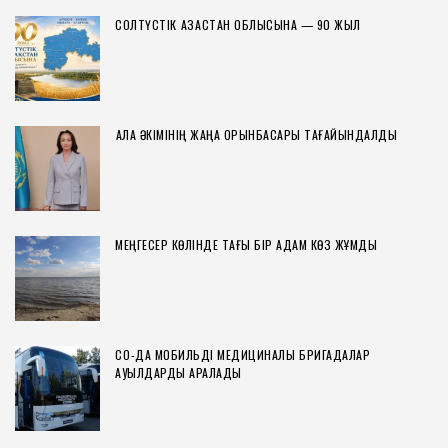
СОЛТҮСТІК ҚАЗАҚСТАН ОБЛЫСЫНА — 90 ЖЫЛ
ҚАЛА ӘКІМІНІҢ ЖАҢА ОРЫНБАСАРЫ ТАҒАЙЫНДАЛДЫ
МЕҢГЕСЕР КӨЛІНДЕ ТАҒЫ БІР АДАМ КӨЗ ЖҰМДЫ
СҚО-ДА МОБИЛЬДІ МЕДИЦИНАЛЫҚ БРИГАДАЛАР
АУЫЛДАРДЫ АРАЛАДЫ