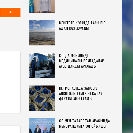
МЕҢГЕСЕР КӨЛІНДЕ ТАҒЫ БІР
АДАМ КӨЗ ЖҰМДЫ
СҚО-ДА МОБИЛЬДІ
МЕДИЦИНАЛЫҚ БРИГАДАЛАР
АУЫЛДАРДЫ АРАЛАДЫ
ПЕТРОПАВЛДА ЗАҢСЫЗ
АЛКОГОЛЬ ТЕМЕКІНІ САҚТАУ
ФАКТІСІ АНЫҚТАЛДЫ
СҚО МЕН ТАТАРСТАН АРАСЫНДА
МЕМОРАНДУМҒА ҚОЛ ҚОЙЫЛДЫ