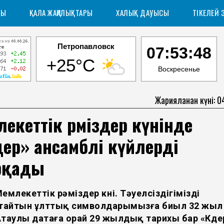
РЫ
ҚАЛА ЖАҢАЛЫҚТАРЫ
ХАЛЫҚ ДАУЫСЫ
ТІКЕЛЕЙ 
Петропавловск
07:53:49
+25°C
Воскресенье
Жарияланған күні: 0
екеттік рәміздер күнінде
ер» ансамблі күйлерді
қады
 Мемлекеттік рәміздер күні. Тәуелсіздігімізді
айтын ұлттық символдарымызға биыл 32 жыл
таулы датаға орай 29 жылдық тарихы бар «Күде