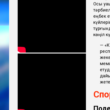
Осы уақ
тәрбиел
еңбек е
күйлері
тұрғынд
көңіл к
— «К
респ
жеке
мемл
етуд
дайы
жете
Спо
Поде