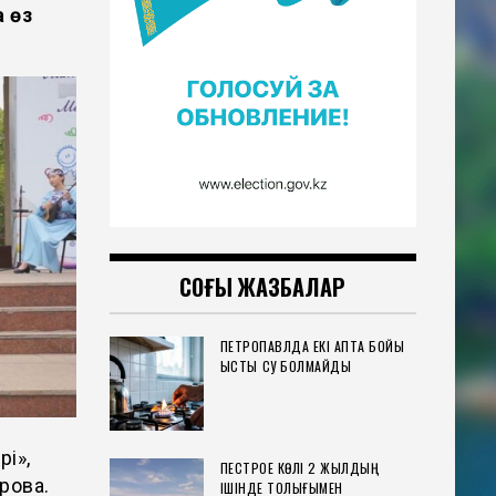
 өз
СОҢҒЫ ЖАЗБАЛАР
ПЕТРОПАВЛДА ЕКІ АПТА БОЙЫ
ЫСТЫҚ СУ БОЛМАЙДЫ
рі»,
ПЕСТРОЕ КӨЛІ 2 ЖЫЛДЫҢ
рова.
ІШІНДЕ ТОЛЫҒЫМЕН