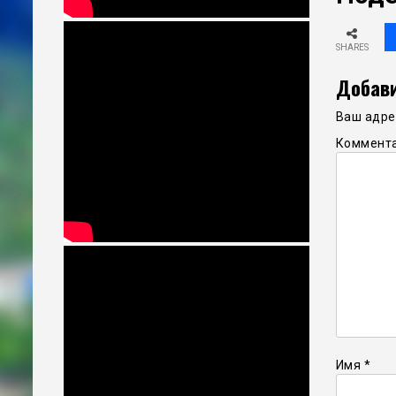
SHARES
Добави
Ваш адрес
Коммент
Имя
*