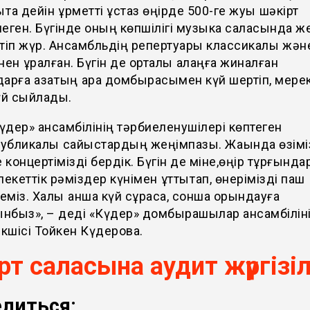
ытқа дейін құрметті ұстаз өңірде 500-ге жуық шәкірт
еген. Бүгінде оның көпшілігі музыка саласында же
тіп жүр.
Ансамбльдің репертуары классикалық және
нен құралған.
Бүгін де орталық алаңға жиналған
арға қазақтың қара домбырасымен күй шертіп, мере
үй сыйлады.
үдер» ансамбілінің тәрбиеленушілері көптеген
убликалық сайыстардың жеңімпазы. Жақында өзімі
 концертімізді
бердік
. Бүгін де міне
,
өңір тұрғында
екеттік рәміздер күнімен құттықтап, өнерімізді паш
еміз. Халық қанша күй сұраса
,
сонша орындауға
нбыз», – деді «Күдер» домбырашылар ансамбілін
кшісі Тойкен Күдерова.
рт саласына аудит жүргізіл
литься: