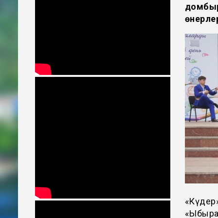
домбыр
өнерлер
«
Күдер
«Ыбырай