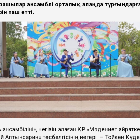
ашылар ансамблі орталық алаңда тұрғындарға
ін паш етті.
»
ансамбілінің негізін қалаған
ҚР «Мәдениет қайратке
 Алтынсарин» төсбелгісінің иегері – Тойкен Күде