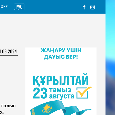
РУС
ЭФИР
4.06.2024
 толып
р»