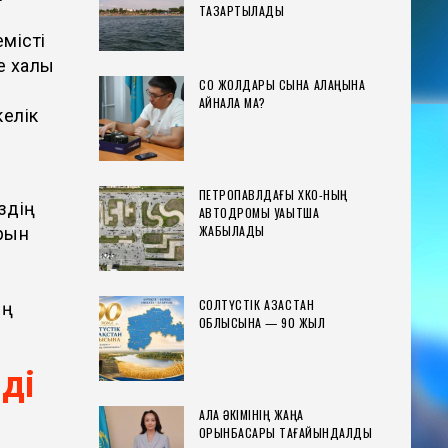
ТАЗАРТЫЛАДЫ
місті
 халық
СҚО ЖОЛДАРЫ СЫНАҚ АЛАҢЫНА
АЙНАЛА МА?
келік
ПЕТРОПАВЛДАҒЫ ХҚКО-НЫҢ
здің
АВТОДРОМЫ УАҚЫТША
ЖАБЫЛАДЫ
рын
СОЛТҮСТІК ҚАЗАҚСТАН
ің
ОБЛЫСЫНА — 90 ЖЫЛ
ді
ҚАЛА ӘКІМІНІҢ ЖАҢА
ОРЫНБАСАРЫ ТАҒАЙЫНДАЛДЫ