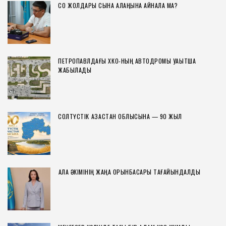
СҚО ЖОЛДАРЫ СЫНАҚ АЛАҢЫНА АЙНАЛА МА?
ПЕТРОПАВЛДАҒЫ ХҚКО-НЫҢ АВТОДРОМЫ УАҚЫТША
ЖАБЫЛАДЫ
СОЛТҮСТІК ҚАЗАҚСТАН ОБЛЫСЫНА — 90 ЖЫЛ
ҚАЛА ӘКІМІНІҢ ЖАҢА ОРЫНБАСАРЫ ТАҒАЙЫНДАЛДЫ