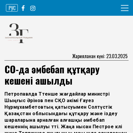
Skip
РУС
to
content
Ақпарат агенттігі
Законопослушный гражданин
Жарияланған күні: 23.03.2025
СҚО-да әмбебап құтқару
кешені ашылды
Петропавлда Төтенше жағдайлар министрі
Шыңғыс Әрінов пен СҚО әкімі Ғауез
Нұрмұхамбетовтың қатысуымен Солтүстік
Қазақстан облысындағы құтқару және іздеу
шараларына арналған алғашқы әмбебап
кешеннің ашылуы өтті. Жаңа нысан Пестрое көлі