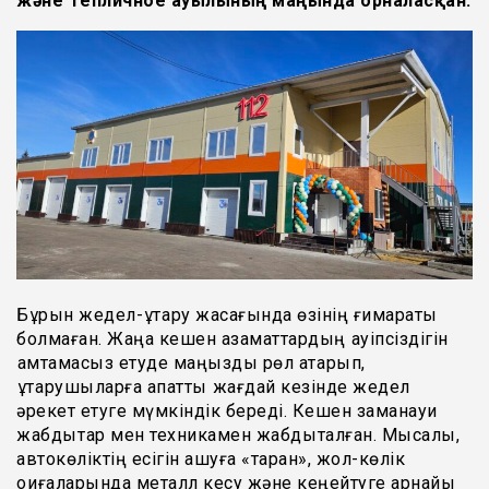
және Тепличное ауылының маңында орналасқан.
Бұрын жедел-құтқару жасағында өзінің ғимараты
болмаған. Жаңа кешен азаматтардың қауіпсіздігін
қамтамасыз етуде маңызды рөл атқарып,
құтқарушыларға апаттық жағдай кезінде жедел
әрекет етуге мүмкіндік береді. Кешен заманауи
жабдықтар мен техникамен жабдықталған. Мысалы,
автокөліктің есігін ашуға «таран», жол-көлік
оқиғаларында металл кесу және кеңейтуге арнайы