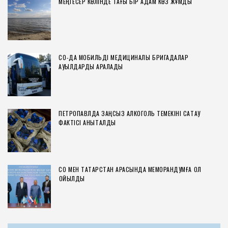
МЕҢГЕСЕР КӨЛІНДЕ ТАҒЫ БІР АДАМ КӨЗ ЖҰМДЫ
СҚО-ДА МОБИЛЬДІ МЕДИЦИНАЛЫҚ БРИГАДАЛАР
АУЫЛДАРДЫ АРАЛАДЫ
ПЕТРОПАВЛДА ЗАҢСЫЗ АЛКОГОЛЬ ТЕМЕКІНІ САҚТАУ
ФАКТІСІ АНЫҚТАЛДЫ
СҚО МЕН ТАТАРСТАН АРАСЫНДА МЕМОРАНДУМҒА ҚОЛ
ҚОЙЫЛДЫ