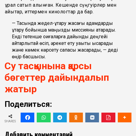
құрал сатып алынған. Кешенде сүңгуірлер мен
қайықтар, иттермен кинологтар да бар.
— Тасқында жедел-құтқару жасағы адамдарды
құтқару бойынша маңызды миссияны атқарады.
Енді төтенше оқиғаларға дайындық деңгейі
айтарлықтай өсіп, әрекет ету уақыты қысқарады
және көмек көрсету сапасы жақсарады, — деді
өңір басшысы.
Су тасқынына қарсы
бөгеттер дайындалып
жатыр
Поделиться:
SHARES
Добавить комментарий