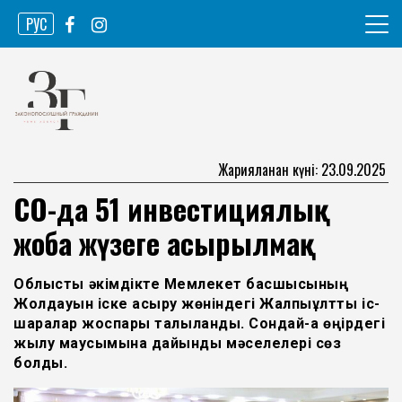
Skip
РУС
to
content
Ақпарат агенттігі
Законопослушный гражданин
Жарияланған күні: 23.09.2025
СҚО-да 51 инвестициялық
жоба жүзеге асырылмақ
Облыстық әкімдікте Мемлекет басшысының
Жолдауын іске асыру жөніндегі Жалпыұлттық іс-
шаралар жоспары талқыланды. Сондай-ақ өңірдегі
жылу маусымына дайындық мәселелері сөз
болды.