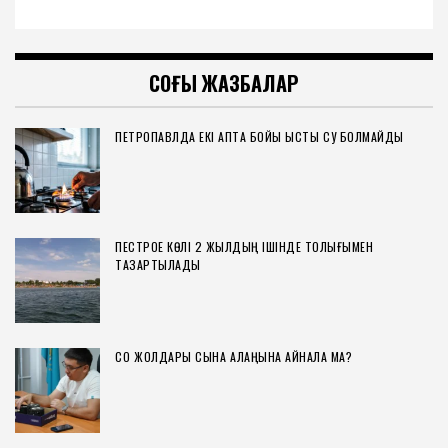
СОҢҒЫ ЖАЗБАЛАР
ПЕТРОПАВЛДА ЕКІ АПТА БОЙЫ ЫСТЫҚ СУ БОЛМАЙДЫ
ПЕСТРОЕ КӨЛІ 2 ЖЫЛДЫҢ ІШІНДЕ ТОЛЫҒЫМЕН
ТАЗАРТЫЛАДЫ
СҚО ЖОЛДАРЫ СЫНАҚ АЛАҢЫНА АЙНАЛА МА?