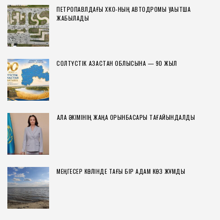
ПЕТРОПАВЛДАҒЫ ХҚКО-НЫҢ АВТОДРОМЫ УАҚЫТША
ЖАБЫЛАДЫ
СОЛТҮСТІК ҚАЗАҚСТАН ОБЛЫСЫНА — 90 ЖЫЛ
ҚАЛА ӘКІМІНІҢ ЖАҢА ОРЫНБАСАРЫ ТАҒАЙЫНДАЛДЫ
МЕҢГЕСЕР КӨЛІНДЕ ТАҒЫ БІР АДАМ КӨЗ ЖҰМДЫ