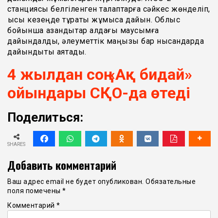
станциясы белгіленген талаптарға сәйкес жөнделіп,
қысқы кезеңде тұрақты жұмысқа дайын. Облыс
бойынша қазандықтар алдағы маусымға
дайындалды, әлеуметтік маңызы бар нысандарда
дайындықты аяқтады.
4 жылдан соң «Ақ бидай»
ойындары СҚО-да өтеді
Поделиться:
SHARES
Добавить комментарий
Ваш адрес email не будет опубликован.
Обязательные
поля помечены
*
Комментарий
*