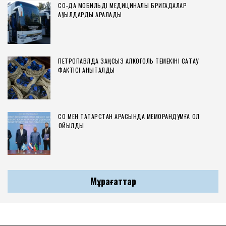
СҚО-ДА МОБИЛЬДІ МЕДИЦИНАЛЫҚ БРИГАДАЛАР
АУЫЛДАРДЫ АРАЛАДЫ
ПЕТРОПАВЛДА ЗАҢСЫЗ АЛКОГОЛЬ ТЕМЕКІНІ САҚТАУ
ФАКТІСІ АНЫҚТАЛДЫ
СҚО МЕН ТАТАРСТАН АРАСЫНДА МЕМОРАНДУМҒА ҚОЛ
ҚОЙЫЛДЫ
Мұрағаттар