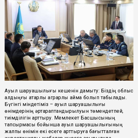
Ауыл шаруашылығы кешенін дамыту: Біздің облыс
алдыңғы қатарлы аграрлық аймақ болып табылады.
Бүгінгі міндетіміз – ауыл шаруашылығы
өнімдерінің әртараптандырылуын төмендетпей,
тиімділігін арттыру. Мемлекет Басшысының
тапсырмасы бойынша ауыл шаруашылығының
жалпы өнімін екі есеге арттыруға бағытталған