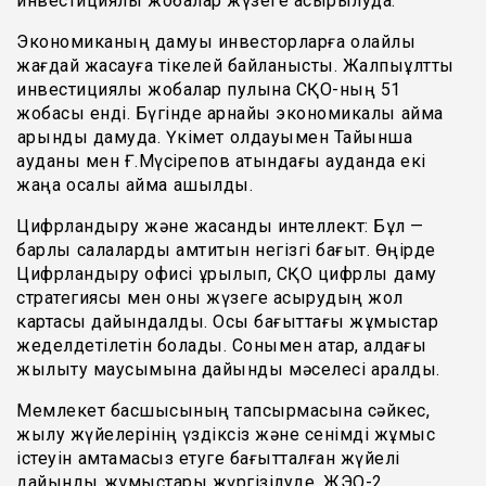
инвестициялық жобалар жүзеге асырылуда.
Экономиканың дамуы инвесторларға қолайлы
жағдай жасауға тікелей байланысты. Жалпыұлттық
инвестициялық жобалар пулына СҚО-ның 51
жобасы енді. Бүгінде арнайы экономикалық аймақ
қарқынды дамуда. Үкімет қолдауымен Тайынша
ауданы мен Ғ.Мүсірепов атындағы ауданда екі
жаңа қосалқы аймақ ашылды.
Цифрландыру және жасанды интеллект: Бұл —
барлық салаларды қамтитын негізгі бағыт. Өңірде
Цифрландыру офисі құрылып, СҚО цифрлық даму
стратегиясы мен оны жүзеге асырудың жол
картасы дайындалды. Осы бағыттағы жұмыстар
жеделдетілетін болады. Сонымен қатар, алдағы
жылыту маусымына дайындық мәселесі қаралды.
Мемлекет басшысының тапсырмасына сәйкес,
жылу жүйелерінің үздіксіз және сенімді жұмыс
істеуін қамтамасыз етуге бағытталған жүйелі
дайындық жұмыстары жүргізілуде. ЖЭО-2